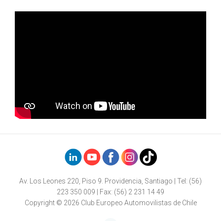
Av. Los Leones 220, Piso 9. Providencia, Santiago | Tel: (56)
223 350 009 | Fax: (56) 2 231 14 49
Copyright © 2026 Club Europeo Automovilistas de Chile