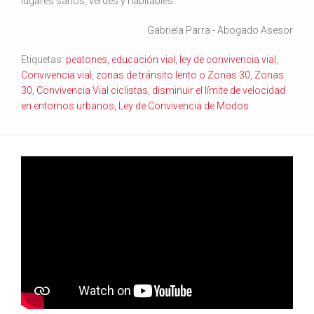
lugares sanos, verdes y habitables.
Gabriela Parra - Abogado Asesor
Etiquetas:
peatones
,
educación vial
,
ley de convivencia vial
,
Convivencia vial
,
zonas de tránsito lento o Zonas 30
,
Zonas
30
,
Convivencia Vial ciclistas
,
disminuir el límite de velocidad
en entornos urbanos
,
Ley de Convivencia de Modos