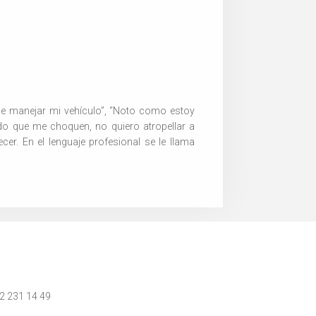
de manejar mi vehículo”, “Noto como estoy
do que me choquen, no quiero atropellar a
r. En el lenguaje profesional se le llama
 2 231 14 49