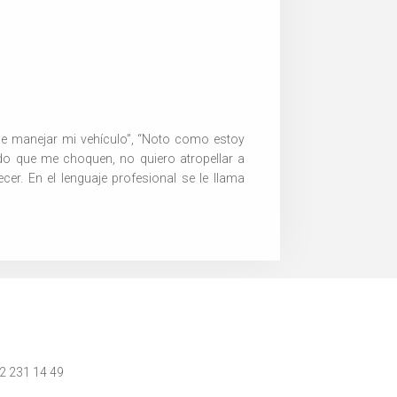
de manejar mi vehículo”, “Noto como estoy
do que me choquen, no quiero atropellar a
r. En el lenguaje profesional se le llama
 2 231 14 49