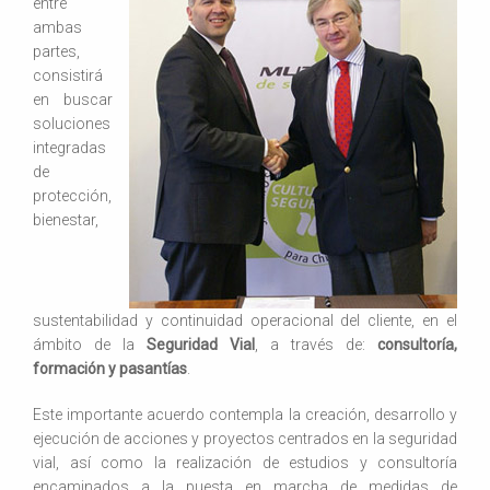
entre
ambas
partes,
consistirá
en buscar
soluciones
integradas
de
protección,
bienestar,
sustentabilidad y continuidad operacional del cliente, en el
ámbito de la
Seguridad Vial
, a través de:
consultoría,
formación y pasantías
.
Este importante acuerdo contempla la creación, desarrollo y
ejecución de acciones y proyectos centrados en la seguridad
vial, así como la realización de estudios y consultoría
encaminados a la puesta en marcha de medidas de