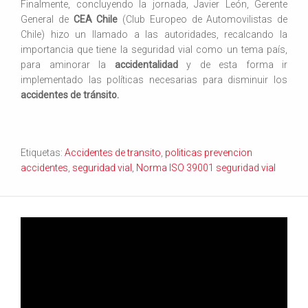
Finalmente, concluyendo la jornada, Javier León, Gerente
General de
CEA Chile
(Club Europeo de Automovilistas de
Chile) hizo un llamado a las autoridades, recalcando la
importancia que tiene la seguridad vial como un tema país,
para aminorar la
accidentalidad
y de esta forma ir
implementado las políticas necesarias para disminuir los
accidentes de tránsito.
Etiquetas:
Accidentes de transito
,
politicas prevencion
accidentes
,
seguridad vial
,
Norma ISO 39001 seguridad vial