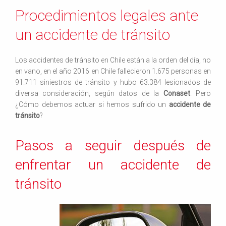
Procedimientos legales ante
un accidente de tránsito
Los accidentes de tránsito en Chile están a la orden del día, no
en vano, en el año 2016 en Chile fallecieron 1.675 personas en
91.711 siniestros de tránsito y hubo 63.384 lesionados de
diversa consideración, según datos de la
Conaset
. Pero
¿Cómo debemos actuar si hemos sufrido un
accidente de
tránsito
?
Pasos a seguir después de
enfrentar un accidente de
tránsito