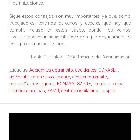
indemnizaciones.
Sigue estos consejos son muy importantes, ya que, como
trabajadores, tenemos derechos y deberes que hay que
cumplir, incluso en estos casos, donde nos vemos
involucrados en un accidente, consejos que te ayudarán a no
tener problemas posteriores.
Paola Cifuentes – Departamento de Comunicación
Etiquetas:
Accidentes de transito
,
accidentes
,
CONASET
,
accidente
,
carabineros de chile
,
accidente transito
,
compañias de seguros
,
FONASA
,
ISAPRE
,
licencia medica
,
licencias medicas
,
SAMU
,
centro hospitalario
,
hospital