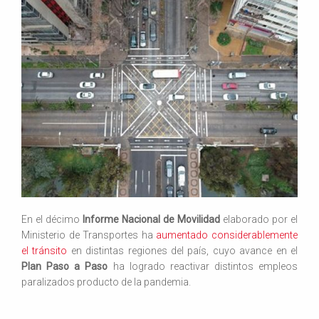
En el décimo
Informe Nacional de Movilidad
elaborado por el
Ministerio de Transportes ha
aumentado considerablemente
el tránsito
en distintas regiones del país, cuyo avance en el
Plan Paso a Paso
ha logrado reactivar distintos empleos
paralizados producto de la pandemia.