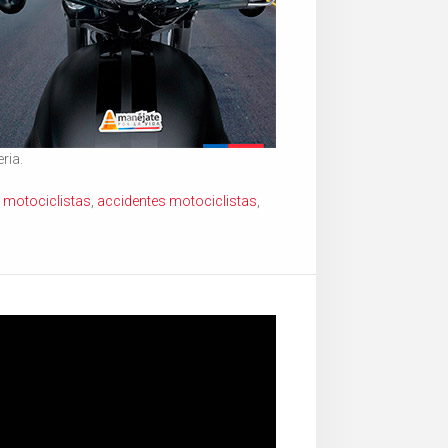
ria.
,
motociclistas
,
accidentes motociclistas
,