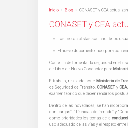
Inicio
Blog
CONASET y CEA actualizan
CONASET y CEA actua
Los motociclistas son uno de los usuar
El nuevo documento incorpora contenid
Con el fin de fomentar la seguridad en el uso
del Libro del Nuevo Conductor para
Motocicl
El trabajo, realizado por el
Ministerio de Tr
de Seguridad de Tránsito,
CONASET
y
CEA
examen teórico que deben rendir los postul
Dentro de las novedades, se han incorpora
con cargas”, “Técnicas de frenado” y “Con
como prioridades los temas de la
conducc
uso adecuado de las vías y el respeto entre 