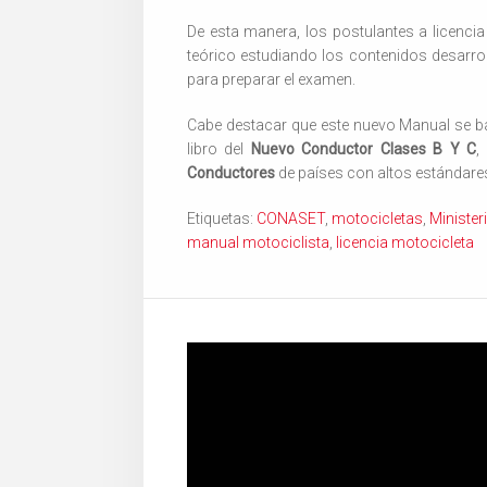
De esta manera, los postulantes a licenci
teórico estudiando los contenidos desarro
para preparar el examen.
Cabe destacar que este nuevo Manual se ba
libro del
Nuevo Conductor Clases B Y C
,
Conductores
de países con altos estándare
Etiquetas:
CONASET
,
motocicletas
,
Ministe
manual motociclista
,
licencia motocicleta