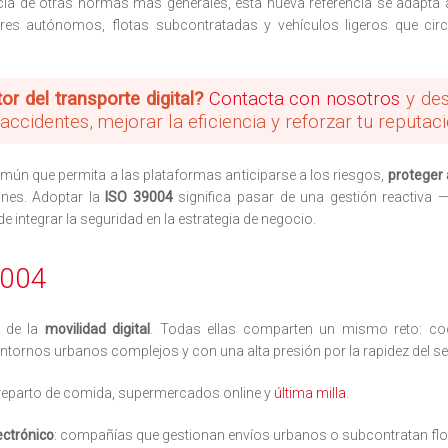
ncia de otras normas más generales, esta nueva referencia se adapta 
res autónomos, flotas subcontratadas y vehículos ligeros que ci
or del transporte digital?
Contacta con nosotros
y des
ccidentes, mejorar la eficiencia y reforzar tu reputac
mún que permita a las plataformas anticiparse a los riesgos,
proteger 
iones. Adoptar la
ISO 39004
significa pasar de una gestión reactiva
 integrar la seguridad en la estrategia de negocio.
9004
a de la
movilidad digital
. Todas ellas comparten un mismo reto: coord
ntornos urbanos complejos y con una alta presión por la rapidez del ser
reparto de comida, supermercados online y
última milla
.
ectrónico
: compañías que gestionan envíos urbanos o subcontratan flot