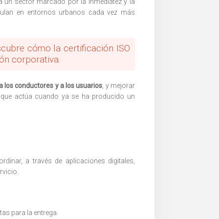
a un sector marcado por la inmediatez y la
rculan en entornos urbanos cada vez más
cubre cómo la certificación ISO
ión corporativa.
a los conductores y a los usuarios
, y mejorar
 —que actúa cuando ya se ha producido un
inar, a través de aplicaciones digitales,
vicio.
as para la entrega.