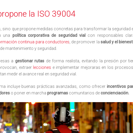
propone la ISO 39004
es, sino que propone medidas concretas para transformar la seguridad 
an una
política corporativa de seguridad vial
con responsables clara
ormación continua para conductores
, de promover la
salud y el bienes
de mantenimiento y seguridad.
presas a
gestionar rutas
de forma realista, evitando la presión por ti
provocan, extraer
lecciones
e implementar mejoraras en los procesos 
an medir el avance real en seguridad vial.
orma incluye buenas prácticas avanzadas, como ofrecer
incentivos pa
idores
o poner en marcha
programas
comunitarios de
concienciación.